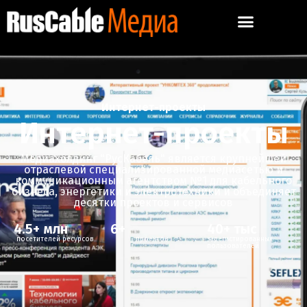
Интернет-проекты
Интернет-проекты
Медиахолдинг "РусКабель" является крупнейшей
отраслевой специализированной медиасетью и
коммуникационным агентством №1 для кабельного
бизнеса, энергетики и электротехники и объединяет
десятки проектов и сервисов
4.5
+ млн
6
+
40
+ тыс
посетителей ресурсов
проектов
зарегистированных
пользователей