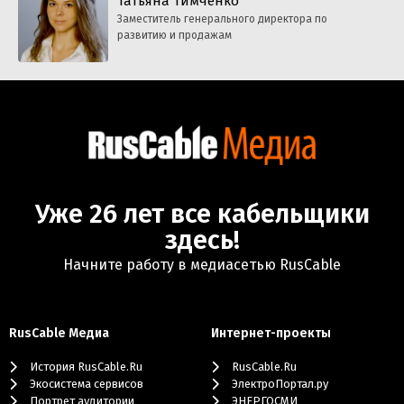
Татьяна Тимченко
Заместитель генерального директора по
развитию и продажам
Уже 26 лет все кабельщики
здесь!
Начните работу в медиасетью RusCable
RusCable Медиа
Интернет-проекты
История RusCable.Ru
RusCable.Ru
Экосистема сервисов
ЭлектроПортал.ру
Портрет аудитории
ЭНЕРГОСМИ