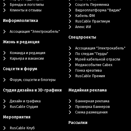
Бренды и логотипы
Cоцсеть Переменка
Клиенты и отзывы
Видеоплатформа "Видик"
Кабель.ФМ
Информполитика
RusCable Практикум
Алекс ИИ
Ассоциация "Электрокабель"
Cпецпроекты
Жизнь и редакция
Ассоциация "Электрокабель"
Команда и редакция
По следам "Герды"
Карьера и вакансии
Музей кабельной отрасли
Медиасобытие Cabex
Соцсети и форум
Гонка креатива
RusCable Премия
Форум, соцсети и блогеры
Студия дизайна и 3D-графики
Медийная реклама
Дизайн и графика
Баннерная реклама
RusCable Студия
Проверка баннеров
Схема размещения
Мероприятия
Рассылки
RusCable Клуб