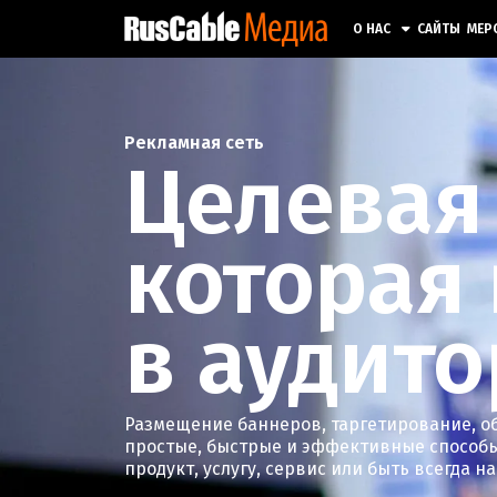
О НАС
САЙТЫ
МЕР
Рекламная сеть
Целевая
которая
в аудит
Размещение баннеров, таргетирование, о
простые, быстрые и эффективные способы
продукт, услугу, сервис или быть всегда н