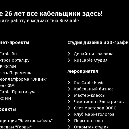
е 26 лет все кабельщики здесь!
ните работу в медиасетью RusCable
нет-проекты
Студия дизайна и 3D-графи
Cable.Ru
Дизайн и графика
ктроПортал.ру
RusCable Студия
РГОСМИ
Мероприятия
сеть Переменка
еоплатформа "Видик"
RusCable Клуб
ель.ФМ
Кабельный бизнес
Cable Практикум
Мастер-классы
кс ИИ
Чемпионат Электриков
Слет мастеров ВОЛС
роекты
Клуб маркетологов
оциация "Электрокабель"
Персона года
следам "Герды"
Открытая студия