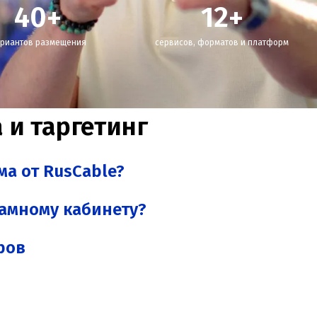
40
+
12
+
риантов размещения
сервисов, форматов и платформ
 и таргетинг
ма от RusCable?
ламному кабинету?
ров