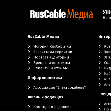
Уж
Нач
RusCable Медиа
Интер
История RusCable.Ru
Rus
Экосистема сервисов
Эле
Портрет аудитории
ЭНЕ
Бренды и логотипы
Cоц
Клиенты и отзывы
Вид
Каб
Информполитика
Rus
Але
Ассоциация "Электрокабель"
Cпецп
Жизнь и редакция
Асс
Команда и редакция
По 