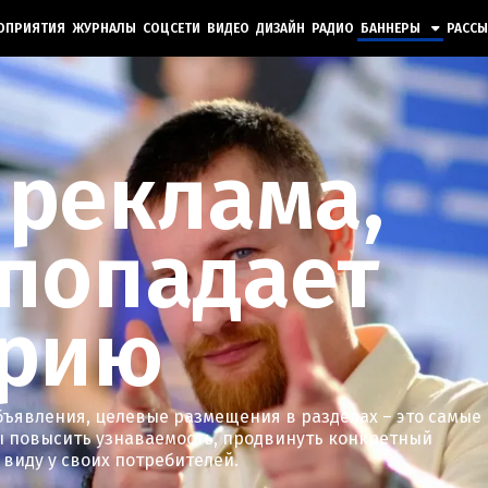
ОПРИЯТИЯ
ЖУРНАЛЫ
СОЦСЕТИ
ВИДЕО
ДИЗАЙН
РАДИО
БАННЕРЫ
РАСС
 реклама,
 попадает
орию
бъявления, целевые размещения в разделах – это самые
 повысить узнаваемость, продвинуть конкретный
а виду у своих потребителей.