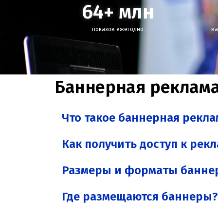
64
+ млн
показов ежегодно
ва
Баннерная реклама
Что такое баннерная рекла
Как получить доступ к рек
Размеры и форматы банне
Где размещаются баннеры?