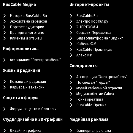
RusCable Медиа
Интернет-проекты
История RusCable.Ru
RusCable.Ru
Экосистема сервисов
ЭлектроПортал.ру
Портрет аудитории
ЭНЕРГОСМИ
Бренды и логотипы
Cоцсеть Переменка
Клиенты и отзывы
Видеоплатформа "Видик"
Кабель.ФМ
Информполитика
RusCable Практикум
Алекс ИИ
Ассоциация "Электрокабель"
Cпецпроекты
Жизнь и редакция
Ассоциация "Электрокабель"
Команда и редакция
По следам "Герды"
Карьера и вакансии
Музей кабельной отрасли
Медиасобытие Cabex
Соцсети и форум
Гонка креатива
RusCable Премия
Форум, соцсети и блогеры
Студия дизайна и 3D-графики
Медийная реклама
Дизайн и графика
Баннерная реклама