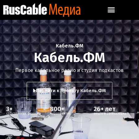
Кабель.ФМ
Кабель.ФМ
Первое кабельное радио и студия подкастов
Перейти к проекту Кабель.ФМ
3
+
800
+
26
+ лет
собственных формата
мероприятий
опыта в организации