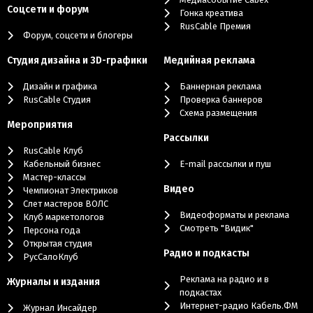
Соцсети и форум
Гонка креатива
RusCable Премия
Форум, соцсети и блогеры
Студия дизайна и 3D-графики
Медийная реклама
Дизайн и графика
Баннерная реклама
RusCable Студия
Проверка баннеров
Схема размещения
Мероприятия
Рассылки
RusCable Клуб
Кабельный бизнес
E-mail рассылки и пуш
Мастер-классы
Видео
Чемпионат Электриков
Слет мастеров ВОЛС
Видеоформаты и реклама
Клуб маркетологов
Смотреть "Видик"
Персона года
Открытая студия
Радио и подкасты
РусСалоКлуб
Реклама на радио и в
Журналы и издания
подкастах
Интернет-радио Кабель.ФМ
Журнал Инсайдер