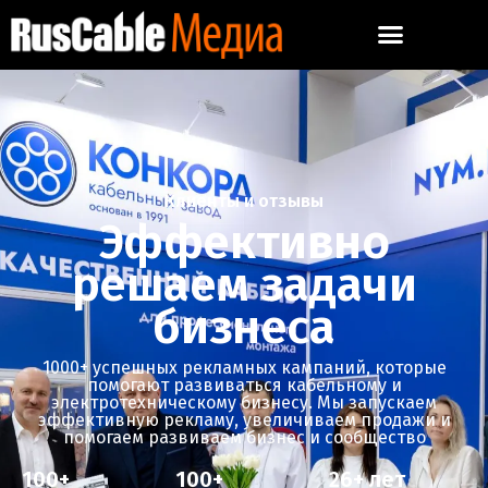
Клиенты и отзывы
Эффективно
решаем задачи
бизнеса
1000+ успешных рекламных кампаний, которые
помогают развиваться кабельному и
электротехническому бизнесу. Мы запускаем
эффективную рекламу, увеличиваем продажи и
помогаем развиваем бизнес и сообщество
100
+
100
+
26
+ лет