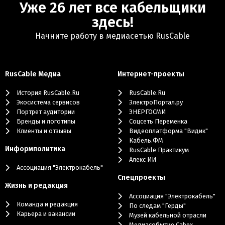
Уже 26 лет все кабельщики
здесь!
Начните работу в медиасетью RusCable
RusCable Медиа
Интернет-проекты
История RusCable.Ru
RusCable.Ru
Экосистема сервисов
ЭлектроПортал.ру
Портрет аудитории
ЭНЕРГОСМИ
Бренды и логотипы
Cоцсеть Переменка
Клиенты и отзывы
Видеоплатформа "Видик"
Кабель.ФМ
Информполитика
RusCable Практикум
Алекс ИИ
Ассоциация "Электрокабель"
Cпецпроекты
Жизнь и редакция
Ассоциация "Электрокабель"
Команда и редакция
По следам "Герды"
Карьера и вакансии
Музей кабельной отрасли
Медиасобытие Cabex