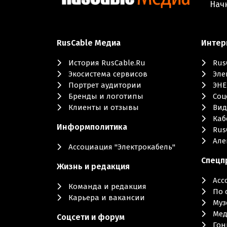
Нач
RusCable Медиа
Интер
История RusCable.Ru
Rus
Экосистема сервисов
Эле
Портрет аудитории
ЭНЕ
Бренды и логотипы
Cоц
Клиенты и отзывы
Вид
Каб
Информполитика
Rus
Але
Ассоциация "Электрокабель"
Cпецп
Жизнь и редакция
Асс
Команда и редакция
По 
Карьера и вакансии
Муз
Мед
Соцсети и форум
Гон