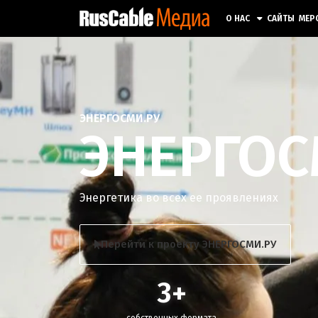
О НАС
САЙТЫ
МЕР
ЭНЕРГОСМИ.РУ
ЭНЕРГОС
Энергетика во всех ее проявлениях
Перейти к проекту ЭНЕРГОСМИ.РУ
3
+
собственных формата