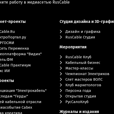
ните работу в медиасетью RusCable
нет-проекты
Студия дизайна и 3D-графи
Cable.Ru
Дизайн и графика
ктроПортал.ру
RusCable Студия
РГОСМИ
Мероприятия
сеть Переменка
еоплатформа "Видик"
RusCable Клуб
ель.ФМ
Кабельный бизнес
Cable Практикум
Мастер-классы
кс ИИ
Чемпионат Электриков
Слет мастеров ВОЛС
роекты
Клуб маркетологов
оциация "Электрокабель"
Персона года
следам "Герды"
Открытая студия
ей кабельной отрасли
РусСалоКлуб
иасобытие Cabex
Журналы и издания
ка креатива