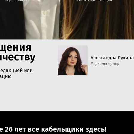
ещения
ичеству
Александра Лукина
Медиаменеджер
редакцией или
тацию
е 26 лет все кабельщики здесь!