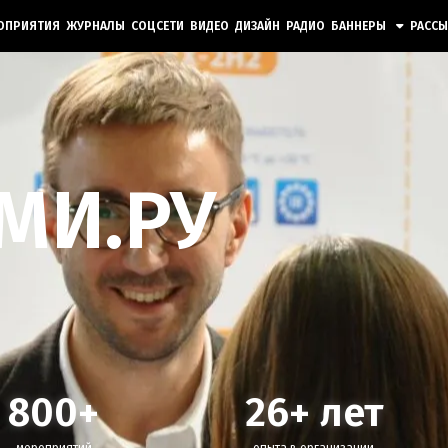
ОПРИЯТИЯ
ЖУРНАЛЫ
СОЦСЕТИ
ВИДЕО
ДИЗАЙН
РАДИО
БАННЕРЫ
РАСС
МИ.РУ
800
+
26
+ лет
мероприятий
опыта в организации