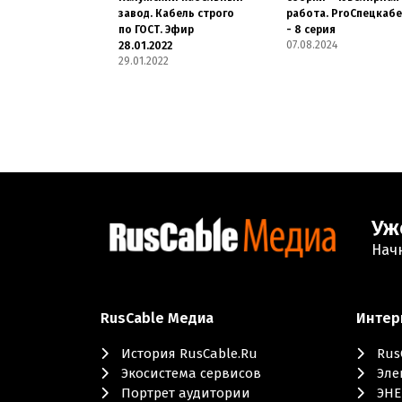
завод. Кабель строго
работа. ProСпецкаб
по ГОСТ. Эфир
- 8 серия
07.08.2024
28.01.2022
29.01.2022
Уж
Нач
RusCable Медиа
Интер
История RusCable.Ru
Rus
Экосистема сервисов
Эле
Портрет аудитории
ЭНЕ