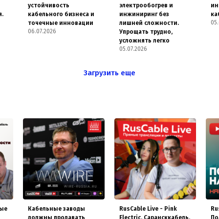
о
устойчивость
электрообогрев и
ин
я.
кабельного бизнеса и
инжиниринг без
ка
05.
точечные инновации
лишней сложности.
06.07.2026
Упрощать трудно,
усложнять легко
05.07.2026
Загрузить еще
ные
Кабельные заводы
RusCable Live - Pink
Ru
должны продавать
Electric, Сарансккабель,
По