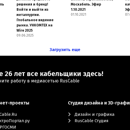
ель
решения и бренд!
Москабель. Эфир
ка
Войти и выйти из
1.10.2021
Эф
01.10.2021
07.
металлургии.
Глобальное видение
рынка. УНКОМТЕХ на
Wire 2025
09.06.2025
Загрузить еще
е 26 лет все кабельщики здесь!
ните работу в медиасетью RusCable
нет-проекты
Студия дизайна и 3D-графи
Cable.Ru
Дизайн и графика
ктроПортал.ру
RusCable Студия
РГОСМИ