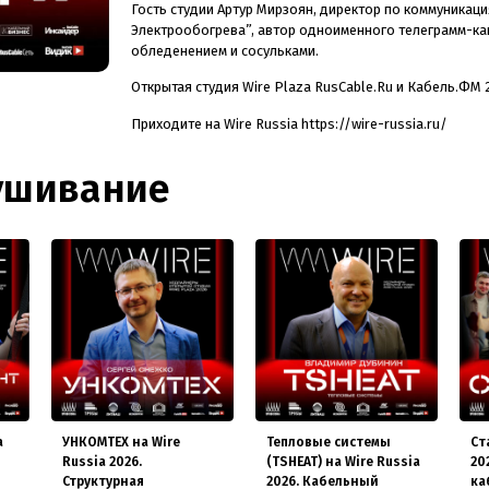
Гость студии Артур Мирзоян, директор по коммуникац
Электрообогрева”, автор одноименного телеграмм-кан
обледенением и сосульками.
Открытая студия Wire Plaza RusCable.Ru и Кабель.ФМ 
Приходите на Wire Russia https://wire-russia.ru/
ушивание
a
УНКОМТЕХ на Wire
Тепловые системы
Cт
Russia 2026.
(TSHEAT) на Wire Russia
20
Структурная
2026. Кабельный
ка