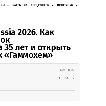
ЕРЫ
РАССЫЛКИ
СПЕЦРОЕКТЫ
ПРАКТИКУМ
М
ssia 2026. Как
нок
 35 лет и открыть
к «Гаммохем»
0:00 / 36:22
×1
×1.5
×2