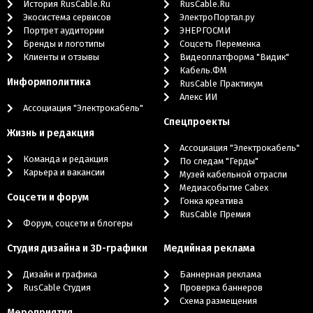
История RusCable.Ru
RusCable.Ru
Экосистема сервисов
ЭлектроПортал.ру
Портрет аудитории
ЭНЕРГОСМИ
Бренды и логотипы
Cоцсеть Переменка
Клиенты и отзывы
Видеоплатформа "Видик"
Кабель.ФМ
Информполитика
RusCable Практикум
Алекс ИИ
Ассоциация "Электрокабель"
Cпецпроекты
Жизнь и редакция
Ассоциация "Электрокабель"
Команда и редакция
По следам "Герды"
Карьера и вакансии
Музей кабельной отрасли
Медиасобытие Cabex
Соцсети и форум
Гонка креатива
RusCable Премия
Форум, соцсети и блогеры
Студия дизайна и 3D-графики
Медийная реклама
Дизайн и графика
Баннерная реклама
RusCable Студия
Проверка баннеров
Схема размещения
Мероприятия