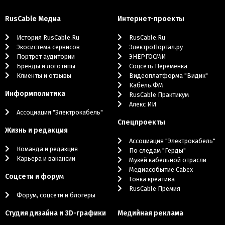
RusCable Медиа
Интернет-проекты
История RusCable.Ru
RusCable.Ru
Экосистема сервисов
ЭлектроПортал.ру
Портрет аудитории
ЭНЕРГОСМИ
Бренды и логотипы
Cоцсеть Переменка
Клиенты и отзывы
Видеоплатформа "Видик"
Кабель.ФМ
Информполитика
RusCable Практикум
Алекс ИИ
Ассоциация "Электрокабель"
Cпецпроекты
Жизнь и редакция
Ассоциация "Электрокабель"
Команда и редакция
По следам "Герды"
Карьера и вакансии
Музей кабельной отрасли
Медиасобытие Cabex
Соцсети и форум
Гонка креатива
RusCable Премия
Форум, соцсети и блогеры
Студия дизайна и 3D-графики
Медийная реклама